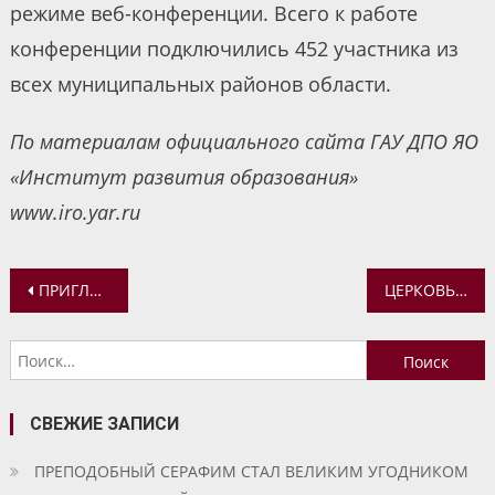
режиме веб-конференции. Всего к работе
конференции подключились 452 участника из
всех муниципальных районов области.
По материалам официального сайта ГАУ ДПО ЯО
«Институт развития образования»
www.iro.yar.ru
Навигация
ПРИГЛАШАЕМ ПРИНЯТЬ УЧАСТИЕ В ВЕБИНАРЕ «ЛЕТНЯЯ РАБОТА С ДЕТЬМИ НА ПРИХОДЕ. ПРОБЛЕМЫ И ВОЗМОЖНОСТИ В НОВЫХ УСЛОВИЯХ»
ЦЕРКОВЬ ОБРАЩАЕТСЯ С ПРИЗЫВОМ К ПЕРЕБОЛЕВШИМ КОРОНАВИРУСОМ СДАВАТЬ КРОВЬ ДЛЯ ЛЕЧЕНИЯ ЕЩЕ НЕ ВЫЗДОРОВЕВШИХ ПАЦИЕНТОВ
по
Найти:
записям
СВЕЖИЕ ЗАПИСИ
ПРЕПОДОБНЫЙ СЕРАФИМ СТАЛ ВЕЛИКИМ УГОДНИКОМ