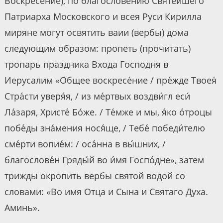
Воскресение), по благословению Святейшего
Патриарха Московского и всея Руси Кирилла
миряне могут освятить ваии (вербы) дома
следующим образом: пропеть (прочитать)
тропарь праздника Входа Господня в
Иерусалим «О́бщее воскресе́ние / пре́жде Твоея́
Стра́сти уверя́я, / из ме́ртвых воздви́гл еси́
Ла́заря, Христе́ Бо́же. / Те́мже и мы, я́ко о́троцы
побе́ды зна́мения нося́ще, / Тебе́ победи́телю
сме́рти вопие́м: / оса́нна в вы́шних, /
благослове́н Гряды́й во и́мя Госпо́дне», затем
трижды окропить вербы святой водой со
словами: «Во имя Отца и Сына и Святаго Духа.
Аминь».