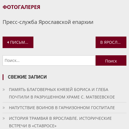
ФОТОГАЛЕРЕЯ
Пресс-служба Ярославской епархии
Навигация
ПИСЬМО В НОВЫЙ ГОД
В ЯРОСЛАВЛЕ СОСТОЯЛАСЬ ВСТРЕЧА МИТРОПОЛИТА ВАДИМА И ГУБЕРНАТОРА ОБЛАСТИ ДМИТРИЯ МИРОНОВА
по
Найти:
записям
СВЕЖИЕ ЗАПИСИ
ПАМЯТЬ БЛАГОВЕРНЫХ КНЯЗЕЙ БОРИСА И ГЛЕБА
ПОЧТИЛИ В РАЗРУШЕННОМ ХРАМЕ С. МАТВЕЕВСКОЕ
НАПУТСТВИЕ ВОИНОВ В ГАРНИЗОННОМ ГОСПИТАЛЕ
ИСТОРИЯ ТРАМВАЯ В ЯРОСЛАВЛЕ. ИСТОРИЧЕСКИЕ
ВСТРЕЧИ В «СТАВРОСЕ»