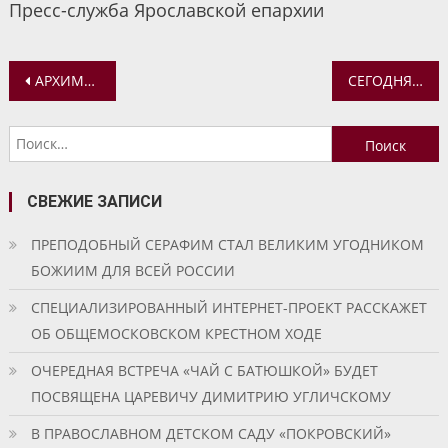
Пресс-служба Ярославской епархии
Навигация
АРХИМАНДРИТ СИЛЬВЕСТР (ЛУКАШЕНКО) ВЫСТУПИЛ НА ГРАЖДАНСКОМ ФОРУМЕ
СЕГОДНЯ НАШ ОБЩИЙ ПРАЗДНИК — ВЕЛИКИЙ ПРАЗДНИК ТОРЖЕСТВА ЦЕРКВИ, ТОРЖЕСТВА ВЕРЫ, ТОРЖЕСТВА ПРАВОСЛАВИЯ
по
Найти:
записям
СВЕЖИЕ ЗАПИСИ
ПРЕПОДОБНЫЙ СЕРАФИМ СТАЛ ВЕЛИКИМ УГОДНИКОМ
БОЖИИМ ДЛЯ ВСЕЙ РОССИИ
СПЕЦИАЛИЗИРОВАННЫЙ ИНТЕРНЕТ-ПРОЕКТ РАССКАЖЕТ
ОБ ОБЩЕМОСКОВСКОМ КРЕСТНОМ ХОДЕ
ОЧЕРЕДНАЯ ВСТРЕЧА «ЧАЙ С БАТЮШКОЙ» БУДЕТ
ПОСВЯЩЕНА ЦАРЕВИЧУ ДИМИТРИЮ УГЛИЧСКОМУ
В ПРАВОСЛАВНОМ ДЕТСКОМ САДУ «ПОКРОВСКИЙ»