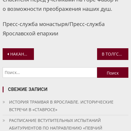
о возможности преображения наших душ.
Пресс-служба монастыря/Пресс-служба
Ярославской епархии
Навигация
НАКАНУНЕ ТОЛГИНА ДНЯ В СВЯТО-ВВЕДЕНСКОМ ТОЛГСКОМ МОНАСТЫРЕ СОВЕРШЕНО ВСЕНОЩНОЕ БДЕНИЕ
В ТОЛГСКОЙ ОБИТЕЛИ ОТПРАЗДНОВАЛИ ПРЕСТОЛЬНЫЙ ДЕНЬ
по
Найти:
записям
СВЕЖИЕ ЗАПИСИ
ИСТОРИЯ ТРАМВАЯ В ЯРОСЛАВЛЕ. ИСТОРИЧЕСКИЕ
ВСТРЕЧИ В «СТАВРОСЕ»
РАСПИСАНИЕ ВСТУПИТЕЛЬНЫХ ИСПЫТАНИЙ
АБИТУРИЕНТОВ ПО НАПРАВЛЕНИЮ «ПЕВЧИЙ