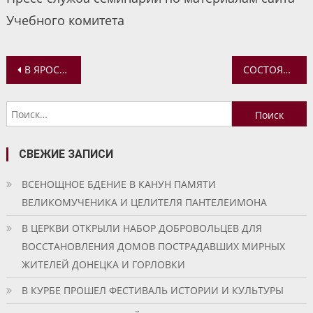
Учебного комитета
Навигация
В ЯРОСЛАВСКОМ МУЗЕЕ-ЗАПОВЕДНИКЕ ОТКРЫЛАСЬ ВЫСТАВКА, ПОСВЯЩЕННАЯ СВЯТИТЕЛЮ ТИХОНУ
СОСТОЯЛОСЬ ЗАСЕДАНИЕ АРХИЕРЕЙСКОГО СОВЕТА МИТРОПОЛИИ
по
Найти:
записям
СВЕЖИЕ ЗАПИСИ
ВСЕНОЩНОЕ БДЕНИЕ В КАНУН ПАМЯТИ
ВЕЛИКОМУЧЕНИКА И ЦЕЛИТЕЛЯ ПАНТЕЛЕИМОНА
В ЦЕРКВИ ОТКРЫЛИ НАБОР ДОБРОВОЛЬЦЕВ ДЛЯ
ВОССТАНОВЛЕНИЯ ДОМОВ ПОСТРАДАВШИХ МИРНЫХ
ЖИТЕЛЕЙ ДОНЕЦКА И ГОРЛОВКИ
В КУРБЕ ПРОШЕЛ ФЕСТИВАЛЬ ИСТОРИИ И КУЛЬТУРЫ