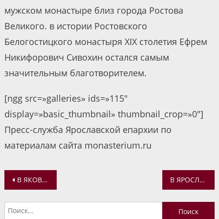
мужском монастыре близ города Ростова
Великого. в истории Ростовского
Белогостицкого монастыря XIX столетия Ефрем
Никифорович Сивохин остался самым
значительным благотворителем.
[ngg src=»galleries» ids=»115″
display=»basic_thumbnail» thumbnail_crop=»0″]
Пресс-служба Ярославской епархии по
материалам сайта monasterium.ru
Навигация
В ЯКОВЛЕВСКО-БЛАГОВЕЩЕНСКОМ ХРАМЕ ЯРОСЛАВЛЯ ПРОШЛА ЭКСКУРСИЯ «ОТКРЫВАЯ ЦЕРКОВЬ»
В ЯРОСЛАВЛЕ ПРОХОДИТ МЕЖДУНАРОДНЫЙ ФОРУМ «ЯРОСЛАВ МУДРЫЙ. ПРОБЛЕМЫ ИЗУЧЕНИЯ, СОХРАНЕНИЯ И ИНТЕРПРЕТАЦИИ ИСТОРИКО-КУЛЬТУРНОГО НАСЛЕДИЯ»
по
Найти:
записям