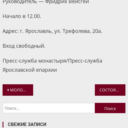
Руководитель — Фридрих Вейсгей
Начало в 12.00.
Адрес: г. Ярославль, ул. Трефолева, 20а.
Вход свободный.
Пресс-служба монастыря/Пресс-служба
Ярославской епархии
Навигация
МОЛОДЕЖНОЕ ОБЪЕДИНЕНИЕ «ПАЧЕ СНЕГА» ПРИГЛАШАЕТ НА НОЧНУЮ БОЖЕСТВЕННУЮ ЛИТУРГИЮ В БОГОЯВЛЕНСКИЙ ХРАМ
СОСТОЯЛАСЬ ВСТРЕЧА МИТРОПОЛИТА ЯРОСЛАВСКОГО И РОСТОВСКОГО ВАДИМА С ДИРЕКТОРОМ МУЗЕЯ-ЗАПОВЕДНИКА «РОСТОВСКИЙ КРЕМЛЬ» Н. В. АНИКИНЫМ
по
Найти:
записям
СВЕЖИЕ ЗАПИСИ