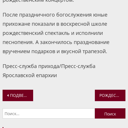
После праздничного богослужения юные
прихожане показали в воскресной школе
рождественский спектакль и исполнили
песнопения. А закончилось празднование
вручением подарков и вкусной трапезой.
Пресс-служба прихода/Пресс-служба
Ярославской епархии
Навигация
ПОДВЕЛИ ИТОГИ 2024 ГОДА В ВОЗРОЖДАЮЩИХСЯ ХРАМАХ С. ПАЖА
РОЖДЕСТВЕНСКАЯ ЕЛКА ПРОШЛА В ПРИХОДЕ ХРАМА ПАРАСКЕВЫ ПЯТНИЦЫ НА ТУГОВОЙ ГОРЕ
по
Найти:
записям