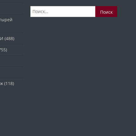
Найти:
стырей
ТИ
(488)
755)
аж
(118)