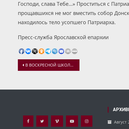
Господи, слава Тебе…» Проститься с Патри
прощавшихся не мог вместить собор Донск
находилось тело усопшего Патриарха.
Пресс-служба Ярославской епархии
Навигация
В ВОСКРЕСНОЙ ШКОЛЕ ХРАМА ПАРАСКЕВЫ ПЯТНИЦЫ ГОТОВЯТСЯ К РОЖДЕСТВУ ХРИСТОВУ
по
записям
АРХИВ
Август 