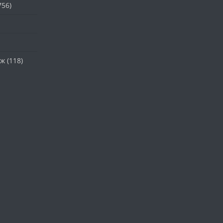
756)
аж
(118)