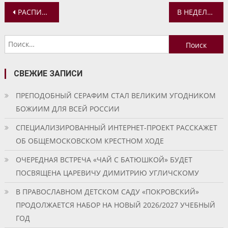
Навигация
РАСПИСАНИЕ СЛУЖБ В ХРАМАХ ЯРОСЛАВЛЯ НА СОЧЕЛЬНИК И РОЖДЕСТВО ХРИСТОВО
В НЕДЕЛЮ СВЯТЫХ ОТЕЦ МИТРОПОЛИТ ВАДИМ СОВЕРШИЛ БОЖЕСТВЕННУЮ ЛИТУРГИЮ В УСПЕНСКОМ СОБОРЕ Г. ЯРОСЛАВЛЯ
по
Найти:
записям
СВЕЖИЕ ЗАПИСИ
ПРЕПОДОБНЫЙ СЕРАФИМ СТАЛ ВЕЛИКИМ УГОДНИКОМ
БОЖИИМ ДЛЯ ВСЕЙ РОССИИ
СПЕЦИАЛИЗИРОВАННЫЙ ИНТЕРНЕТ-ПРОЕКТ РАССКАЖЕТ
ОБ ОБЩЕМОСКОВСКОМ КРЕСТНОМ ХОДЕ
ОЧЕРЕДНАЯ ВСТРЕЧА «ЧАЙ С БАТЮШКОЙ» БУДЕТ
ПОСВЯЩЕНА ЦАРЕВИЧУ ДИМИТРИЮ УГЛИЧСКОМУ
В ПРАВОСЛАВНОМ ДЕТСКОМ САДУ «ПОКРОВСКИЙ»
ПРОДОЛЖАЕТСЯ НАБОР НА НОВЫЙ 2026/2027 УЧЕБНЫЙ
ГОД