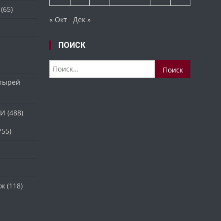
(65)
« Окт
Дек »
ПОИСК
Найти:
стырей
ТИ
(488)
755)
аж
(118)