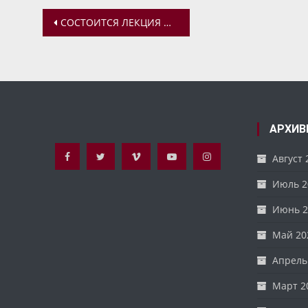
Навигация
СОСТОИТСЯ ЛЕКЦИЯ ОБ ИСТОРИИ СПАСО-ЯКОВЛЕВСКОГО МОНАСТЫРЯ В СОВЕТСКОЕ ВРЕМЯ
по
записям
АРХИВ
Август 
Июль 2
Июнь 2
Май 20
Апрель
Март 2