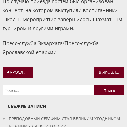
По случаю приезда гостей был организован
концерт, на котором выступили воспитанники
школы. Мероприятие завершилось шахматным
турниром и другими играми.
Пресс-служба Экзархата/Пресс-служба
Ярославской епархии
Навигация
ЯРОСЛАВСКАЯ МОЛОДЕЖЬ ПОГОВОРИЛА О ПРАВОСЛАВНЫХ ТРАДИЦИЯХ
В ЯКОВЛЕВСКО-БЛАГОВЕЩЕНСКОМ ХРАМЕ ЯРОСЛАВЛЯ ПОЧТИЛИ ПАМЯТЬ АПОСТОЛА ИАКОВА
по
Найти:
записям
СВЕЖИЕ ЗАПИСИ
ПРЕПОДОБНЫЙ СЕРАФИМ СТАЛ ВЕЛИКИМ УГОДНИКОМ
БОЖИИМ ДЛЯ ВСЕЙ РОССИИ