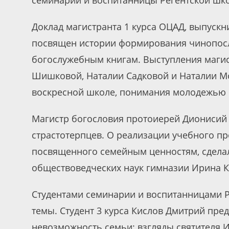
Доклад магистранта 1 курса ОЦАД, выпуск
посвящен истории формирования чинопосл
богослужебным книгам. Выступления магис
Шишковой, Наталии Садковой и Наталии М
воскресной школе, понимания молодежью с
Магистр богословия протоиерей Дионисий 
страстотерпцев. О реализации учебного пр
посвященного семейным ценностям, сдела
обществоведческих наук гимназии Ирина К
Студентами семинарии и воспитанницами 
темы. Студент 3 курса Кислов Дмитрий пре
невозможность семьи: взгляды святителя И