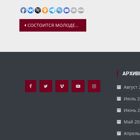
Навигация
СОСТОИТСЯ МОЛОДЕЖНАЯ ВСТРЕЧА В ВОЗНЕСЕНСКОМ ХРАМЕ Г. ЯРОСЛАВЛЯ
по
записям
АРХИВ
Август 
Июль 2
Июнь 2
Май 20
Апрель