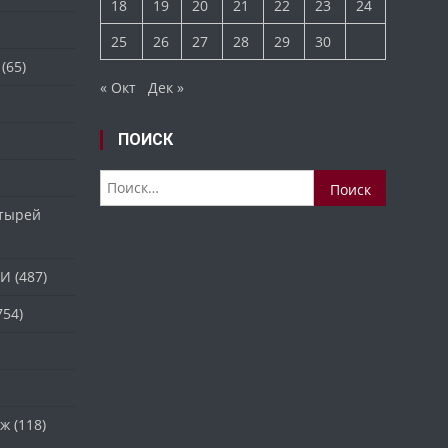
18
19
20
21
22
23
24
25
26
27
28
29
30
(65)
« Окт
Дек »
ПОИСК
Найти:
стырей
ТИ
(487)
754)
аж
(118)