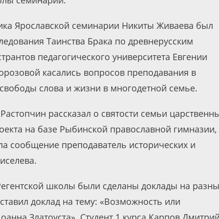
ника Ярославской семинарии Никиты Живаева был
едования Таинства Брака по древнерусским
трантов педагогического университета Евгении
орозовой касались вопросов преподавания в
вободы слова и жизни в многодетной семье.
Растопчин рассказал о святости семьи царственн
оекта на базе Рыбинской православной гимназии,
ла сообщение преподаватель исторических и
иселева.
Регентской школы были сделаны доклады на разн
дставил доклад на тему: «Возможность или
оанна Златоуста». Студент 1 курса Карпов Дмитри