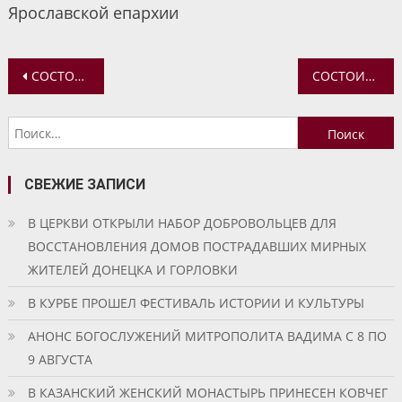
Ярославской епархии
Навигация
СОСТОИТСЯ МОЛОДЕЖНАЯ ПЯТНИЧНАЯ ВСТРЕЧА НА ТЕМУ: «ПРАВОСЛАВИЕ И ПРОТЕСТАНТИЗМ»
СОСТОИТСЯ ВСТРЕЧА МОЛОДЕЖИ В ФЕОДОРОВСКОМ СОБОРЕ Г. ЯРОСЛАВЛЯ
по
Найти:
записям
СВЕЖИЕ ЗАПИСИ
В ЦЕРКВИ ОТКРЫЛИ НАБОР ДОБРОВОЛЬЦЕВ ДЛЯ
ВОССТАНОВЛЕНИЯ ДОМОВ ПОСТРАДАВШИХ МИРНЫХ
ЖИТЕЛЕЙ ДОНЕЦКА И ГОРЛОВКИ
В КУРБЕ ПРОШЕЛ ФЕСТИВАЛЬ ИСТОРИИ И КУЛЬТУРЫ
АНОНС БОГОСЛУЖЕНИЙ МИТРОПОЛИТА ВАДИМА С 8 ПО
9 АВГУСТА
В КАЗАНСКИЙ ЖЕНСКИЙ МОНАСТЫРЬ ПРИНЕСЕН КОВЧЕГ