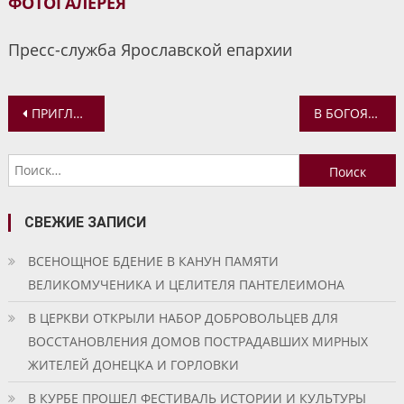
ФОТОГАЛЕРЕЯ
Пресс-служба Ярославской епархии
Навигация
ПРИГЛАШАЕМ НА ВЫСТАВКУ «ВЗГЛЯД НА РУССКУЮ ЛИТЕРАТУРУ»
В БОГОЯВЛЕНСКОМ МОНАСТЫРЕ Г. УГЛИЧА СОСТОЯЛОСЬ ПРОСЛАВЛЕНИЕ МОЩЕЙ ПРЕПОДОБНОМУЧЕНИЦЫ АНАСТАСИИ УГЛИЧСКОЙ
по
Найти:
записям
СВЕЖИЕ ЗАПИСИ
ВСЕНОЩНОЕ БДЕНИЕ В КАНУН ПАМЯТИ
ВЕЛИКОМУЧЕНИКА И ЦЕЛИТЕЛЯ ПАНТЕЛЕИМОНА
В ЦЕРКВИ ОТКРЫЛИ НАБОР ДОБРОВОЛЬЦЕВ ДЛЯ
ВОССТАНОВЛЕНИЯ ДОМОВ ПОСТРАДАВШИХ МИРНЫХ
ЖИТЕЛЕЙ ДОНЕЦКА И ГОРЛОВКИ
В КУРБЕ ПРОШЕЛ ФЕСТИВАЛЬ ИСТОРИИ И КУЛЬТУРЫ