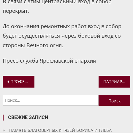
В связи с этим центральный вход в собор
перекрыт.
До окончания ремонтных работ вход в собор
будет осуществляться через боковой вход со
стороны Вечного огня.
Пресс-служба Ярославской епархии
Навигация
ПРОФЕССИОНАЛЬНЫЙ ПРАЗДНИК ОТМЕТИЛИ НА КАФЕДРЕ ТЕОЛОГИИ
ПАТРИАРШЕЕ ПОЗДРАВЛЕНИЕ МИТРОПОЛИТУ ЯРОСЛАВСКОМУ И РОСТОВСКОМУ ВАДИМУ С 70-ЛЕТИЕМ СО ДНЯ РОЖДЕНИЯ
по
Найти:
записям
СВЕЖИЕ ЗАПИСИ
ПАМЯТЬ БЛАГОВЕРНЫХ КНЯЗЕЙ БОРИСА И ГЛЕБА