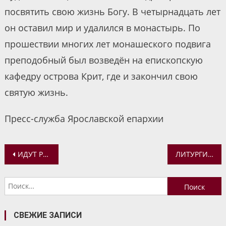
посвятить свою жизнь Богу. В четырнадцать лет
он оставил мир и удалился в монастырь. По
прошествии многих лет монашеского подвига
преподобный был возведён на епископскую
кафедру острова Крит, где и закончил свою
святую жизнь.
Пресс-служба Ярославской епархии
Навигация
ИДУТ РЕМОНТНО-ВОССТАНОВИТЕЛЬНЫЕ РАБОТЫ В СПАССКОМ ХРАМЕ ПОС. ИВАНЬКОВО
ЛИТУРГИЯ ПРЕЖДЕОСВЯЩЕННЫХ ДАРОВ
по
Найти:
записям
СВЕЖИЕ ЗАПИСИ