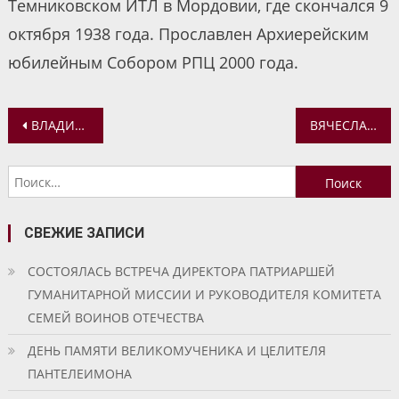
Темниковском ИТЛ в Мордовии, где скончался 9
октября 1938 года. Прославлен Архиерейским
юбилейным Собором РПЦ 2000 года.
Навигация
ВЛАДИМИР ВИНОГРАДОВ, ИЕРЕЙ, СЩМЧ.: †1919
ВЯЧЕСЛАВ ЗАКЕДСКИЙ, ИЕРЕЙ, СЩМЧ.: †1918
по
Найти:
записям
СВЕЖИЕ ЗАПИСИ
СОСТОЯЛАСЬ ВСТРЕЧА ДИРЕКТОРА ПАТРИАРШЕЙ
ГУМАНИТАРНОЙ МИССИИ И РУКОВОДИТЕЛЯ КОМИТЕТА
СЕМЕЙ ВОИНОВ ОТЕЧЕСТВА
ДЕНЬ ПАМЯТИ ВЕЛИКОМУЧЕНИКА И ЦЕЛИТЕЛЯ
ПАНТЕЛЕИМОНА