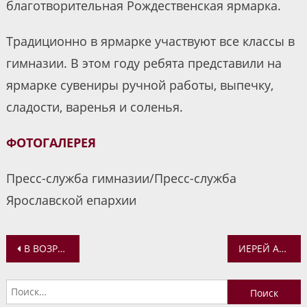
благотворительная Рождественская ярмарка.
Традиционно в ярмарке участвуют все классы в
гимназии. В этом году ребята представили на
ярмарке сувениры ручной работы, выпечку,
сладости, варенья и соленья.
ФОТОГАЛЕРЕЯ
Пресс-служба гимназии/Пресс-служба
Ярославской епархии
Навигация
В ВОЗРОЖДАЮЩЕМСЯ КРЕСТОВОЗДВИЖЕНСКОМ ХРАМЕ С. СИДОРКОВО (СЕЛИФОНТОВО) СОВЕРШЕН МОЛЕБЕН
ИЕРЕЙ АЛЕКСАНДР ЗАПРЯГАЕВ СОВЕРШИЛ ЛИТУРГИЮ В ХРАМЕ ПРИ ИСПРАВИТЕЛЬНОЙ КОЛОНИИ №2 ГОРОДА РЫБИНСКА
по
Найти:
записям