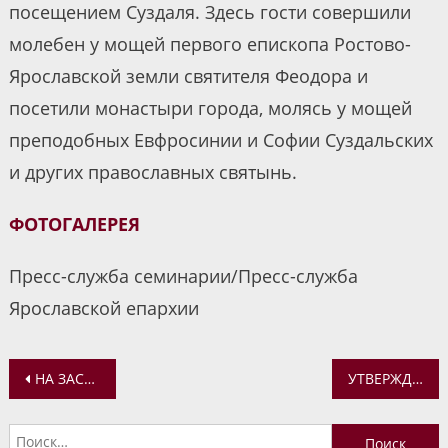
посещением Суздаля. Здесь гости совершили
молебен у мощей первого епископа Ростово-
Ярославской земли святителя Феодора и
посетили монастыри города, молясь у мощей
преподобных Евфросинии и Софии Суздальских
и других православных святынь.
ФОТОГАЛЕРЕЯ
Пресс-служба семинарии/Пресс-служба
Ярославской епархии
Навигация
НА ЗАСЕДАНИИ МЕЖВЕДОМСТВЕННОЙ РАБОЧЕЙ ГРУППЫ ОБСУДИЛИ ПЛАНЫ ПО СОЗДАНИЮ КУЛЬТУРНО-ИСТОРИЧЕСКОГО КЛАСТЕРА «РОСТОВ ВЕЛИКИЙ»
УТВЕРЖДЕН ПРЕДМЕТ ОХРАНЫ ХРАМА СПАСА НА ПЛОЩАДИ В РОСТОВЕ ВЕЛИКОМ
по
Найти: