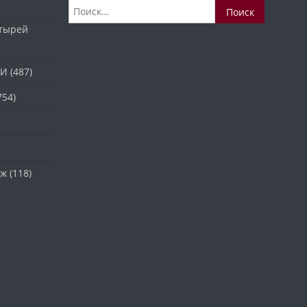
Найти:
стырей
ТИ
(487)
754)
аж
(118)