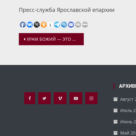
Пресс-служба Ярославской епархии
1
Навигация
ХРАМ БОЖИЙ — ЭТО МЕСТО, ГДЕ МЫ МОЛИМСЯ И ГДЕ ПОЛУЧАЕМ ИСЦЕЛЕНИЕ
по
записям
АРХИВ
Август 
Июль 2
Июнь 2
Май 20