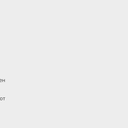
ен
от