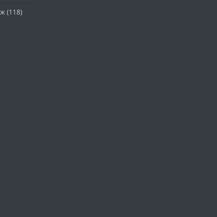
аж
(118)