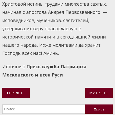
Христовой истины трудами множества святых,
начиная с апостола Андрея Первозванного, —
исповедников, мучеников, святителей,
утвердивших веру православную в
исторической памяти и в сегодняшней жизни
нашего народа. Ихже молитвами да хранит
Господь всех нас! Аминь.
Источник:
Пресс-служба Патриарха
Московского и всея Руси
Навигация
ПРЕДСТАВИТЕЛИ «ПЦУ» ПРЕДПРИНЯЛИ РЕЙДЕРСКУЮ АТАКУ НА ХРАМ КАНОНИЧЕСКОЙ ЦЕРКВИ В ЧЕРНОВИЦКОЙ ОБЛАСТИ УКРАИНЫ
МИТРОПОЛИТ ВАДИМ СОВЕРШИЛ БОЖЕСТВЕННУЮ ЛИТУРГИЮ В УСПЕНСКОМ КАФЕДРАЛЬНОМ СОБОРЕ
по
Найти:
записям