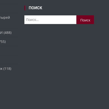
ПОИСК
стырей
Найти:
ТИ
(488)
755)
аж
(118)