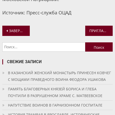
Источник: Пресс-служба ОЦАД
Навигация
ЗАВЕРШИЛАСЬ ЗАПИСЬ ЦИКЛА КОММЕНТАРИЕВ НА ВЕТХОЗАВЕТНУЮ КНИГУ «ПЕСНЬ ПЕСНЕЙ»
ПРИГЛАШАЕМ НА МОЛЕБЕН О БЛАГОМ СУПРУЖЕСТВЕ
по
Найти:
записям
СВЕЖИЕ ЗАПИСИ
В КАЗАНСКИЙ ЖЕНСКИЙ МОНАСТЫРЬ ПРИНЕСЕН КОВЧЕГ
С МОЩАМИ ПРАВЕДНОГО ВОИНА ФЕОДОРА УШАКОВА
ПАМЯТЬ БЛАГОВЕРНЫХ КНЯЗЕЙ БОРИСА И ГЛЕБА
ПОЧТИЛИ В РАЗРУШЕННОМ ХРАМЕ С. МАТВЕЕВСКОЕ
НАПУТСТВИЕ ВОИНОВ В ГАРНИЗОННОМ ГОСПИТАЛЕ
ИСТОРИЯ ТРАМВАЯ В ЯРОСЛАВЛЕ. ИСТОРИЧЕСКИЕ