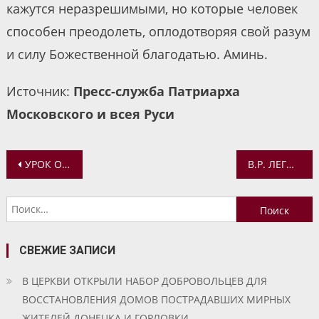
кажутся неразрешимыми, но которые человек
способен преодолеть, оплодотворяя свой разум
и силу Божественной благодатью. Аминь.
Источник:
Пресс-служба Патриарха
Московского и всея Руси
Навигация
УРОК ОБ АНГЕЛАХ
В.Р. ЛЕГОЙДА: ИЗ-ЗА ПАНДЕМИИ ИДЕАЛ ПОТРЕБИТЕЛЬСКОГО ОБЩЕСТВА ОКОНЧАТЕЛЬНО РАЗРУШЕН
по
Найти:
записям
СВЕЖИЕ ЗАПИСИ
В ЦЕРКВИ ОТКРЫЛИ НАБОР ДОБРОВОЛЬЦЕВ ДЛЯ
ВОССТАНОВЛЕНИЯ ДОМОВ ПОСТРАДАВШИХ МИРНЫХ
ЖИТЕЛЕЙ ДОНЕЦКА И ГОРЛОВКИ