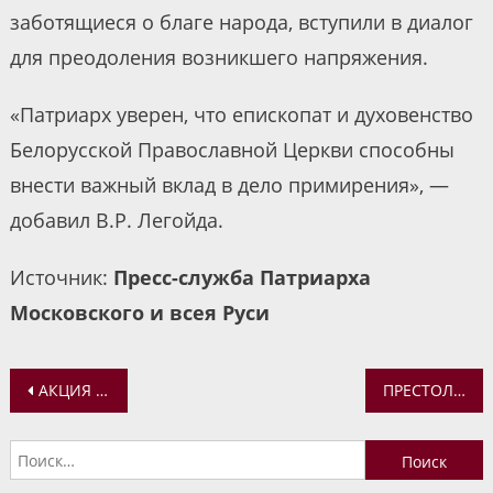
заботящиеся о благе народа, вступили в диалог
для преодоления возникшего напряжения.
«Патриарх уверен, что епископат и духовенство
Белорусской Православной Церкви способны
внести важный вклад в дело примирения», —
добавил В.Р. Легойда.
Источник:
Пресс-служба Патриарха
Московского и всея Руси
Навигация
АКЦИЯ «ГРАЖДАНСКИЙ ЭКЗАМЕН» ПО ОСНОВАМ СОЦИАЛЬНОЙ КОНЦЕПЦИИ
ПРЕСТОЛЬНЫЙ ПРАЗДНИК ХРАМА СМОЛЕНСКОЙ ИКОНЫ БОЖИЕЙ МАТЕРИ С. БОГОСЛОВ
по
Найти:
записям