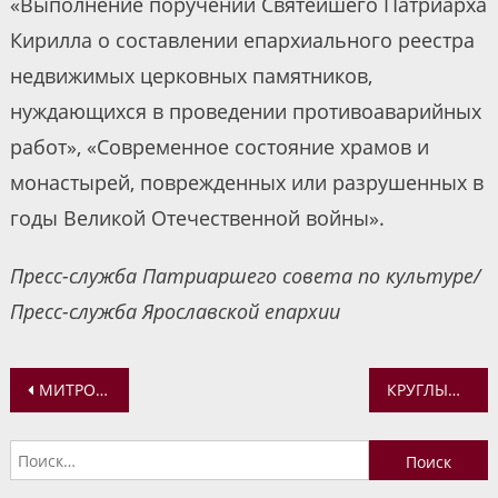
«Выполнение поручений Святейшего Патриарха
Кирилла о составлении епархиального реестра
недвижимых церковных памятников,
нуждающихся в проведении противоаварийных
работ», «Современное состояние храмов и
монастырей, поврежденных или разрушенных в
годы Великой Отечественной войны».
Пресс-служба Патриаршего совета по культуре/
Пресс-служба Ярославской епархии
Навигация
МИТРОПОЛИТ ВАДИМ ПРИНЯЛ УЧАСТИЕ В VIII РОЖДЕСТВЕНСКИХ ПАРЛАМЕНТСКИХ ВСТРЕЧАХ В СОВЕТЕ ФЕДЕРАЦИИ
КРУГЛЫЙ СТОЛ С УЧАСТНИКАМИ И ПОБЕДИТЕЛЯМИ ВСЕРОССИЙСКОГО КОНКУРСА «ЗА НРАВСТВЕННЫЙ ПОДВИГ УЧИТЕЛЯ»-2019
по
Найти:
записям