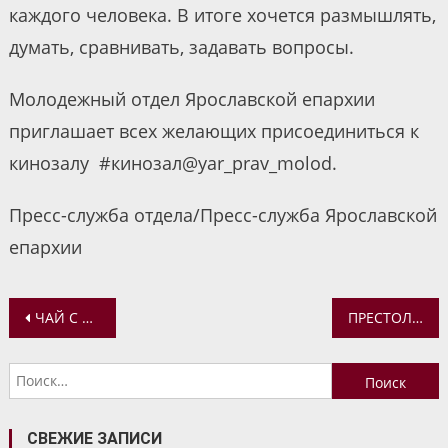
каждого человека. В итоге хочется размышлять,
думать, сравнивать, задавать вопросы.
Молодежный отдел Ярославской епархии
приглашает всех желающих присоединиться к
кинозалу #кинозал@yar_prav_molod.
Пресс-служба отдела/Пресс-служба Ярославской
епархии
Навигация
ЧАЙ С ДОБРОВОЛЬЦАМИ
ПРЕСТОЛЬНЫЙ ПРАЗДНИК ХРАМА В ПЕРИНАТАЛЬНОМ ЦЕНТРЕ
по
Найти:
записям
СВЕЖИЕ ЗАПИСИ