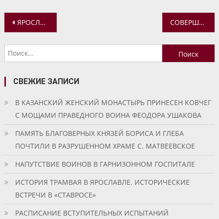
Навигация
ЯРОСЛАВСКУЮ ГУБЕРНСКУЮ ГИМНАЗИЮ ПОСЕТИЛИ УЧАЩИЕСЯ ИВАНОВСКОЙ НА ЛЕХТЕ ШКОЛЫ
СОВЕРШЕН МОЛЕБЕН У ЯРОСЛАВСКОЙ (ПЕЧЕРСКОЙ) ИКОНЫ БОЖИЕЙ МАТЕРИ
по
Найти:
записям
СВЕЖИЕ ЗАПИСИ
В КАЗАНСКИЙ ЖЕНСКИЙ МОНАСТЫРЬ ПРИНЕСЕН КОВЧЕГ
С МОЩАМИ ПРАВЕДНОГО ВОИНА ФЕОДОРА УШАКОВА
ПАМЯТЬ БЛАГОВЕРНЫХ КНЯЗЕЙ БОРИСА И ГЛЕБА
ПОЧТИЛИ В РАЗРУШЕННОМ ХРАМЕ С. МАТВЕЕВСКОЕ
НАПУТСТВИЕ ВОИНОВ В ГАРНИЗОННОМ ГОСПИТАЛЕ
ИСТОРИЯ ТРАМВАЯ В ЯРОСЛАВЛЕ. ИСТОРИЧЕСКИЕ
ВСТРЕЧИ В «СТАВРОСЕ»
РАСПИСАНИЕ ВСТУПИТЕЛЬНЫХ ИСПЫТАНИЙ