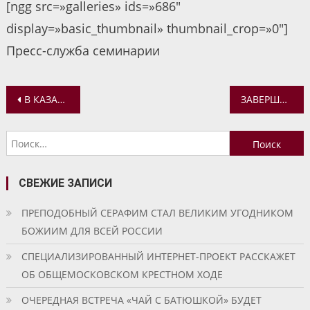
[ngg src=»galleries» ids=»686″
display=»basic_thumbnail» thumbnail_crop=»0″]
Пресс-служба семинарии
Навигация
В КАЗАНСКОМ ЖЕНСКОМ МОНАСТЫРЕ СОСТОЯЛОСЬ ОТКРЫТИЕ ХОРОВОГО ФЕСТИВАЛЯ «АЛЕКСАНДР НЕВСКИЙ»
ЗАВЕРШИЛОСЬ ОБУЧЕНИЕ НА КУРСАХ ПОВЫШЕНИЯ КВАЛИФИКАЦИИ СВЯЩЕННОСЛУЖИТЕЛЕЙ
по
Найти:
записям
СВЕЖИЕ ЗАПИСИ
ПРЕПОДОБНЫЙ СЕРАФИМ СТАЛ ВЕЛИКИМ УГОДНИКОМ
БОЖИИМ ДЛЯ ВСЕЙ РОССИИ
СПЕЦИАЛИЗИРОВАННЫЙ ИНТЕРНЕТ-ПРОЕКТ РАССКАЖЕТ
ОБ ОБЩЕМОСКОВСКОМ КРЕСТНОМ ХОДЕ
ОЧЕРЕДНАЯ ВСТРЕЧА «ЧАЙ С БАТЮШКОЙ» БУДЕТ