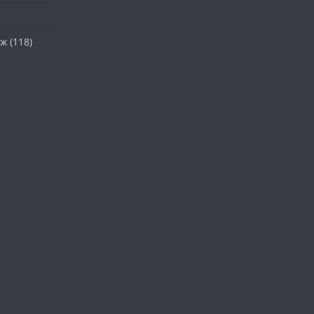
аж
(118)