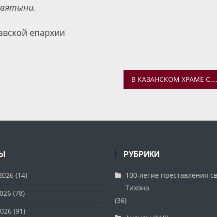
святыни.
авской епархии
В КАЗАНСКОМ ХРАМЕ С. КУРБА ПРОШЕЛ СУББОТН
Ы
РУБРИКИ
2026
(14)
100-летие преставления с
Тихона
026
(78)
(36)
026
(91)