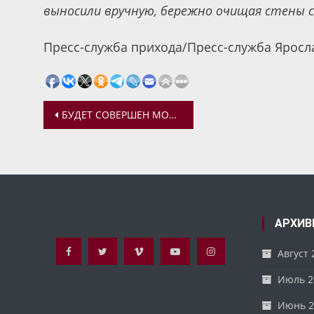
выносили вручную, бережно очищая стены 
Пресс-служба прихода/Пресс-служба Яросл
Навигация
БУДЕТ СОВЕРШЕН МОЛЕБЕН ПЕРЕД ЧУДОТВОРНОЙ ЯРОСЛАВСКОЙ-ПЕЧЕРСКОЙ ИКОНОЙ БОЖИЕЙ МАТЕРИ
по
записям
АРХИВ
Август 
Июль 2
Июнь 2