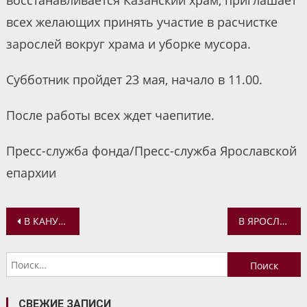
восстанавливается Казанский храм, приглашает
всех желающих принять участие в расчистке
зарослей вокруг храма и уборке мусора.
Субботник пройдет 23 мая, начало в 11.00.
После работы всех ждет чаепитие.
Пресс-служба фонда/Пресс-служба Ярославской
епархии
Навигация
В КАНУН ВОЗНЕСЕНИЯ ГОСПОДНЯ МИТРОПОЛИТ ВАДИМ СОВЕРШИЛ ВСЕНОЩНОЕ БДЕНИЕ В УСПЕНСКОМ СОБОРЕ
В ЯРОСЛАВСКОЙ ОБЛАСТИ ПРОЙДЕТ КИНОФЕСТИВАЛЬ «В КРУГУ СЕМЬИ»
по
Найти:
записям
СВЕЖИЕ ЗАПИСИ