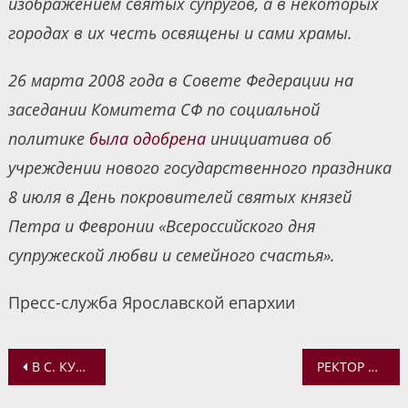
изображением святых супругов, а в некоторых
городах в их честь освящены и сами храмы.
26 марта 2008 года в Совете Федерации на
заседании Комитета СФ по социальной
политике
была одобрена
инициатива об
учреждении нового государственного праздника
8 июля в День покровителей святых князей
Петра и Февронии «Всероссийского дня
супружеской любви и семейного счастья».
Пресс-служба Ярославской епархии
Навигация
В С. КУРБА ПРОЙДЕТ ФЕСТИВАЛЬ «А КУРБА БУДЕТ ЖИТЬ!»
РЕКТОР ЯРОСЛАВСКОЙ СЕМИНАРИИ ПРИНЯЛ УЧАСТИЕ В СОВЕЩАНИИ ЧЛЕНОВ НАУЧНО-ОБРАЗОВАТЕЛЬНОЙ ТЕОЛОГИЧЕСКОЙ АССОЦИАЦИИ
по