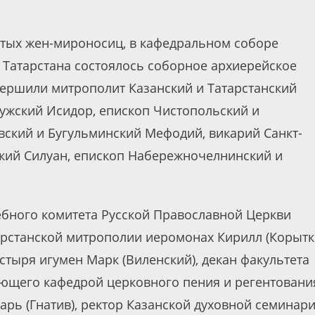
святых жен-мироносиц, в кафедральном соборе
 Татарстана состоялось соборное архиерейское
ершили митрополит Казанский и Татарстанский
ужский Исидор, епископ Чистопольский и
ский и Бугульминский Мефодий, викарий Санкт-
кий Силуан, епископ Набережночелнинский и
бного комитета Русской Православной Церкви
арстанской митрополии иеромонах Кирилл (Корытко
тыря игумен Марк (Виленский), декан факультета
дующего кафедрой церковного пения и регентовани
рь (Гнатив), ректор Казанской духовной семинар