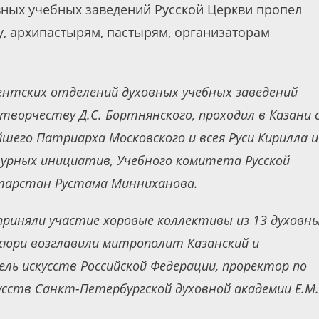
вных учебных заведений Русской Церкви пропел
, архипастырям, пастырям, организаторам
гентских отделений духовных учебных заведений
творчеству Д.С. Бортнянского, проходил в Казани 
йшего Патриарха Московского и всея Руси Кирилла и
турных инициатив, Учебного комитета Русской
атарстан Рустама Минниханова.
приняли участие хоровые коллективы из 13 духовн
жюри возглавили митрополит Казанский и
ль искусств Российской Федерации, проректор по
усств Санкт-Петербургской духовной академии Е.М.