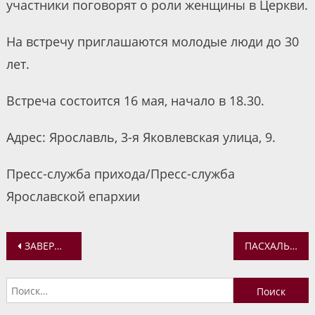
участники поговорят о роли женщины в Церкви.
На встречу приглашаются молодые люди до 30
лет.
Встреча состоится 16 мая, начало в 18.30.
Адрес: Ярославль, 3-я Яковлевская улица, 9.
Пресс-служба прихода/Пресс-служба
Ярославской епархии
Навигация
ЗАВЕРШИЛСЯ УЧЕБНЫЙ ГОД В ВОСКРЕСНОЙ ШКОЛЕ БОГОЯВЛЕНСКОГО ХРАМА
ПАСХАЛЬНЫЙ ДЕТСКИЙ КОНЦЕРТ ПРОШЕЛ В СВЯТО-ТИХОНОВСКОМ ХРАМЕ ЯРОСЛАВЛЯ
по
Найти:
записям