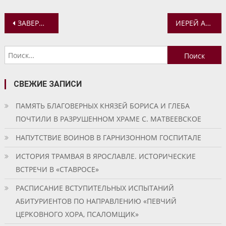
Навигация
ЗАВЕРШИЛИСЬ КАНИКУЛЫ В ВОСКРЕСНОЙ ШКОЛЕ И В ПРОСВЕТИТЕЛЬСКОМ ЦЕНТРЕ ЯКОВЛЕВСКО-БЛАГОВЕЩЕНСКОГО ХРАМА ЯРОСЛАВЛЯ
ИЕРЕЙ АЛЕКСАНДР ПЧЕЛКИН ПРИНИМАЕТ УЧАСТИЕ В ОНЛАЙН-СЕМИНАРЕ, ПОСВЯЩЕННОМ ОРГАНИЗАЦИИ РАБОТЫ СЕКРЕТАРЕЙ ЕПАРХИЙ
по
Найти:
записям
СВЕЖИЕ ЗАПИСИ
ПАМЯТЬ БЛАГОВЕРНЫХ КНЯЗЕЙ БОРИСА И ГЛЕБА
ПОЧТИЛИ В РАЗРУШЕННОМ ХРАМЕ С. МАТВЕЕВСКОЕ
НАПУТСТВИЕ ВОИНОВ В ГАРНИЗОННОМ ГОСПИТАЛЕ
ИСТОРИЯ ТРАМВАЯ В ЯРОСЛАВЛЕ. ИСТОРИЧЕСКИЕ
ВСТРЕЧИ В «СТАВРОСЕ»
РАСПИСАНИЕ ВСТУПИТЕЛЬНЫХ ИСПЫТАНИЙ
АБИТУРИЕНТОВ ПО НАПРАВЛЕНИЮ «ПЕВЧИЙ
ЦЕРКОВНОГО ХОРА, ПСАЛОМЩИК»