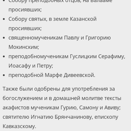
Собору преподобных отцов, на Валааме
просиявших;
Собору святых, в земле Казанской
просиявших;
священномученикам Павлу и Григорию
Мокинским;
преподобномученикам Гуслицким Серафиму,
Иоасафу и Петру;
преподобной Марфе Дивеевской.
Также были одобрены для употребления за
богослужением и в домашней молитве тексты
акафистов мученикам Гурию, Самону и Авиву;
святителю Игнатию Брянчанинову, епископу
Кавказскому.