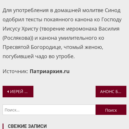
Для употребления в домашней молитве Синод
одобрил тексты покаянного канона ко Господу
Иисусу Христу (творение иеромонаха Василия
(Рослякова)) и канона умилительного ко
Пресвятой Богородице, чтомый женою,
погубившей чадо во утробе.
Источник:
Патриархия.ru
Навигация
ИЕРЕЙ ОЛЕГ ОВЧАРОВ ОСВОБОЖДЕН ОТ ДОЛЖНОСТИ РЕКТОРА ЯРОСЛАВСКОЙ ДУХОВНОЙ СЕМИНАРИИ
АНОНС БОГОСЛУЖЕНИЙ МИТРОПОЛИТА ВАДИМА С 26 ПО 28 СЕНТЯБРЯ
по
Найти:
записям
СВЕЖИЕ ЗАПИСИ