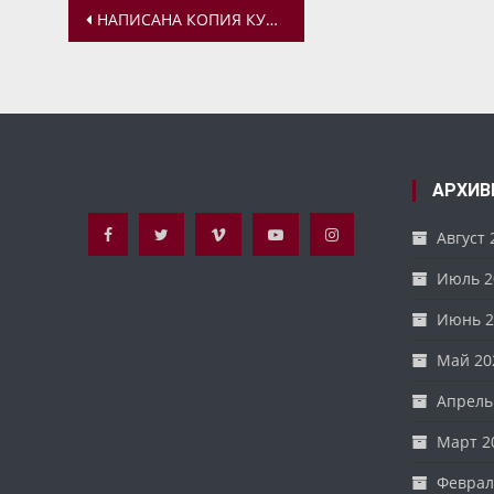
Навигация
НАПИСАНА КОПИЯ КУРБСКОЙ КАЗАНСКОЙ ИКОНЫ БОЖИЕЙ МАТЕРИ
по
записям
АРХИВ
Август 
Июль 2
Июнь 2
Май 20
Апрель
Март 2
Феврал