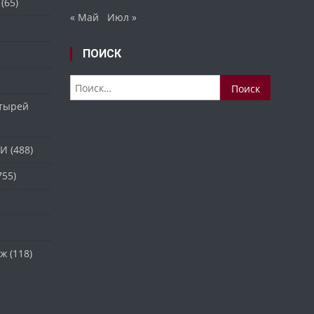
(65)
« Май
Июл »
ПОИСК
Найти:
стырей
ТИ
(488)
755)
аж
(118)