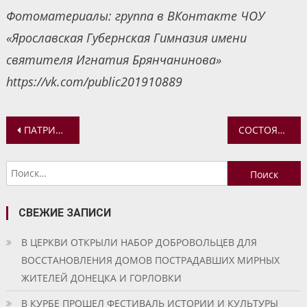
Фотоматериалы: группа в ВКонтакте ЧОУ
«Ярославская Губернская Гимназия имени
святителя Игнатия Брянчанинова»
https://vk.com/public201910889
Навигация
ПАТРИАРШАЯ ГУМАНИТАРНАЯ МИССИЯ ПРИГЛАШАЕТ ВОЛОНТЕРОВ ДЛЯ ПОМОЩИ ЖИТЕЛЯМ ДОНБАССА И НОВОРОССИИ
СОСТОЯЛОСЬ ЗАСЕДАНИЕ КОМИССИИ МЕЖСОБОРНОГО ПРИСУТСТВИЯ ПО ЦЕРКОВНОМУ ПРАВУ
по
Найти:
записям
СВЕЖИЕ ЗАПИСИ
В ЦЕРКВИ ОТКРЫЛИ НАБОР ДОБРОВОЛЬЦЕВ ДЛЯ
ВОССТАНОВЛЕНИЯ ДОМОВ ПОСТРАДАВШИХ МИРНЫХ
ЖИТЕЛЕЙ ДОНЕЦКА И ГОРЛОВКИ
В КУРБЕ ПРОШЕЛ ФЕСТИВАЛЬ ИСТОРИИ И КУЛЬТУРЫ