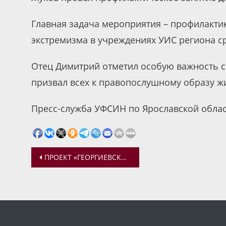
Главная задача мероприятия – профилакти
экстремизма в учреждениях УИС региона с
Отец Димитрий отметил особую важность 
призвал всех к правопослушному образу ж
Пресс-служба УФСИН по Ярославской облас
Навигация
ПРОЕКТ «ГЕОРГИЕВСКИЙ ПАРАД. ДЕТИ ПОБЕДИТЕЛЕЙ» СТАЛ ПОБЕДИТЕЛЕМ КОНКУРСА МОЛОДЕЖНЫХ ПРОЕКТОВ, НАПРАВЛЕННЫХ НА СОХРАНЕНИЕ ИСТОРИЧЕСКОЙ ПАМЯТИ
по
записям