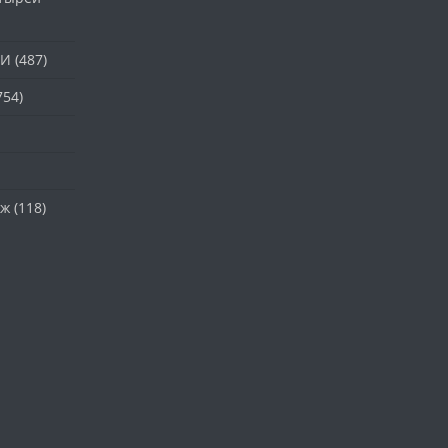
ТИ
(487)
754)
аж
(118)