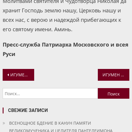
Молитвами святителя и Чудотворца Николая да
хранит Господь землю нашу, Церковь нашу и
всех нас, с верою и надеждой прибегающих к
его святому имени. Аминь.
Пресс-служба Патриарха Московского и всея
Руси
Навигация
ИГУМЕН СЕРГИЙ (ГУБИН). ЗНАЧЕНИЕ МОНАШЕСКОГО ПОДВИГА В ФОРМИРОВАНИИ ЛИЧНОСТИ МОНАШЕСТВУЮЩЕГО
ИГУМЕН КЛИМЕНТ (НОВИКОВ) ПРИНЯЛ УЧАСТИЕ В СОБРАНИИ ОТВЕТСТВЕННЫХ ЗА ЕПАРХИАЛЬНЫЕ МОНАСТЫРИ
по
Найти:
записям
СВЕЖИЕ ЗАПИСИ
ВСЕНОЩНОЕ БДЕНИЕ В КАНУН ПАМЯТИ
ВЕЛИКОМУЧЕНИКА И ЦЕЛИТЕЛЯ ПАНТЕЛЕИМОНА