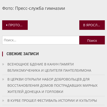
Фото: Пресс-служба гимназии
Навигация
ПРОТОИЕРЕЙ ПАВЕЛ РАХЛИН ПРИНЯЛ УЧАСТИЕ В ЗАСЕДАНИИ ОБЩЕСТВЕННОГО СОВЕТА ПРИ МИНИСТЕРСТВЕ ОБРАЗОВАНИЯ ЯРОСЛАВСКОЙ ОБЛАСТИ
В ЯРОСЛАВСКОЙ ДУХОВНОЙ СЕМИНАРИИ ПРОШЛО ПОСЛЕДНЕЕ В 2025 ГОДУ ЗАСЕДАНИЕ УЧЕНОГО СОВЕТА
по
Найти:
записям
СВЕЖИЕ ЗАПИСИ
ВСЕНОЩНОЕ БДЕНИЕ В КАНУН ПАМЯТИ
ВЕЛИКОМУЧЕНИКА И ЦЕЛИТЕЛЯ ПАНТЕЛЕИМОНА
В ЦЕРКВИ ОТКРЫЛИ НАБОР ДОБРОВОЛЬЦЕВ ДЛЯ
ВОССТАНОВЛЕНИЯ ДОМОВ ПОСТРАДАВШИХ МИРНЫХ
ЖИТЕЛЕЙ ДОНЕЦКА И ГОРЛОВКИ
В КУРБЕ ПРОШЕЛ ФЕСТИВАЛЬ ИСТОРИИ И КУЛЬТУРЫ