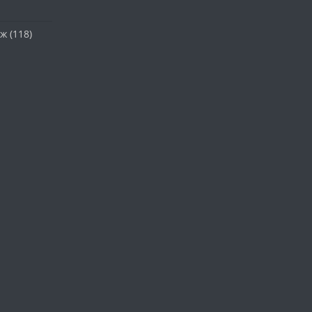
аж
(118)