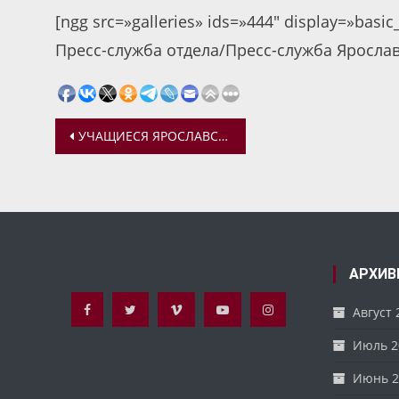
[ngg src=»galleries» ids=»444″ display=»basi
Пресс-служба отдела/Пресс-служба Яросла
Навигация
УЧАЩИЕСЯ ЯРОСЛАВСКОЙ ГУБЕРНСКОЙ ГИМНАЗИИ ПОСЕТИЛИ ПРИЮТ ДЛЯ СОБАК «ВИТА»-«ВЕРНОСТЬ»
по
записям
АРХИВ
Август 
Июль 2
Июнь 2