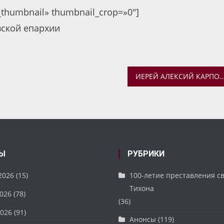
c_thumbnail» thumbnail_crop=»0″]
вской епархии
ИЕРЕЙ АЛЕКСИЙ КАРПОВ ПРИНЯЛ УЧАСТИЕ В ПРАЗДНИЧНОМ ВЕЧЕРЕ ПО СЛУЧАЮ ДНЯ ОСНОВАНИЯ ДОМА НАРОДОВ ЯРО
Ы
РУБРИКИ
2026
(15)
100-летие преставления с
Тихона
026
(78)
(36)
026
(91)
Анонсы
(119)