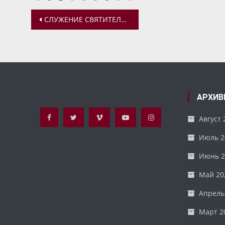
Навигация
СЛУЖЕНИЕ СВЯТИТЕЛЯ ТИХОНА. ПРОФЕССОР Ю. Ю. ИЕРУСАЛИМСКИЙ
по
записям
АРХИВ
Август 
Июль 2
Июнь 2
Май 20
Апрель
Март 2