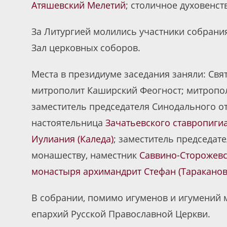
Атяшевский Мелетий
; столичное духовенст
За Литургией молились участники собрани
Зал церковных соборов.
Места в президиуме заседания заняли: Свя
митрополит Каширский Феогност; митропол
заместитель председателя Синодального о
настоятельница
Зачатьевского ставропиги
Иулиания (Каледа)
; заместитель председат
монашеству, наместник
Саввино-Сторожевс
монастыря
архимандрит Стефан (Тараканов
В собрании, помимо игуменов и игумений 
епархий Русской Православной Церкви.