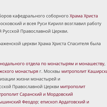
соборов кафедрального соборного
Храма Христа
сковский и всея Руси Кирилл возглавил работу
 Русской Православной Церкви.
аженской церкви Храма Христа Спасителя была
нодального отдела по монастырям и монашеству
,
ужского монастыря
г. Москвы
митрополит Каширск
низации жизни монастырей и
сской Православной Церкви
митрополит
трополит Саранский и Мордовский
мышинский Феодор
;
епископ Ардатовский и