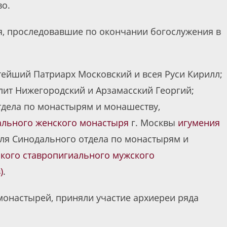
во.
я, проследовавшие по окончании богослужения в
тейший Патриарх Московский и всея Руси Кирилл;
ит Нижегородский и Арзамасский Георгий;
тдела по монастырям и монашеству,
ального женского монастыря
г. Москвы
игумения
еля Синодального отдела по монастырям и
кого ставропигиального мужского
)
.
монастырей, приняли участие архиереи ряда