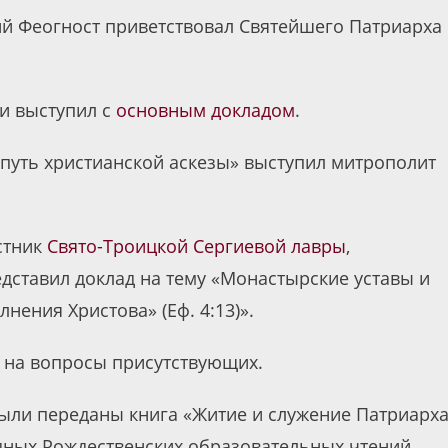
й Феогност приветствовал Святейшего Патриарха
и выступил с
основным докладом
.
 путь христианской аскезы» выступил митрополит
стник
Свято-Троицкой Сергиевой лавры
,
едставил доклад на тему «Монастырские уставы и
нения Христова» (Еф. 4:13)».
 на вопросы присутствующих.
ыли переданы книга «Житие и служение Патриарх
ных Рождественских образовательных чтений,