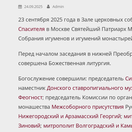
24.09.2025
Admin
23 сентября 2025 года в Зале церковных 
Спасителя
в Москве Святейший Патриарх Мо
Собрания игуменов и игумений монастырей
Перед началом заседания в нижней Преобр
совершена Божественная литургия.
Богослужение совершили: председатель
Си
наместник
Донского ставропигиального м
Феогност
; председатель Комиссии по орга
монашества
Межсоборного присутствия
Ру
Нижегородский и Арзамасский Георгий
;
ми
Зиновий
;
митрополит Волгоградский и Ка