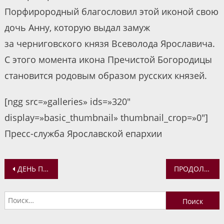
Порфирородный благословил этой иконой свою
дочь Анну, которую выдал замуж
за черниговского князя Всеволода Ярославича.
С этого момента икона Пречистой Богородицы
становится родовым образом русских князей.
[ngg src=»galleries» ids=»320″
display=»basic_thumbnail» thumbnail_crop=»0″]
Пресс-служба Ярославской епархии
Навигация
ДЕНЬ ПАМЯТИ ВЕЛИКОМУЧЕНИКА И ЦЕЛИТЕЛЯ ПАНТЕЛЕИМОНА
ПРОДОЛЖАЕТСЯ РАБОТА МОЛОДЕЖНОГО ИСТОРИКО-КУЛЬТУРНОГО ФОРУМА «ИСТОКИ»
по
Найти:
записям