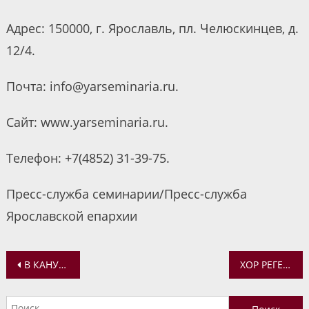
Адрес: 150000, г. Ярославль, пл. Челюскинцев, д.
12/4.
Почта: info@yarseminaria.ru.
Сайт: www.yarseminaria.ru.
Телефон: +7(4852) 31-39-75.
Пресс-служба семинарии/Пресс-служба
Ярославской епархии
Навигация
В КАНУН ВОЗНЕСЕНИЯ ГОСПОДНЯ МИТРОПОЛИТ ВАДИМ СОВЕРШИЛ ВСЕНОЩНОЕ БДЕНИЕ В УСПЕНСКОМ СОБОРЕ
ХОР РЕГЕНТСКОЙ ШКОЛЫ ПЕЛ ЗА БОГОСЛУЖЕНИЕМ В ВОСКРЕСЕНСКОМ ХРАМЕ Г. ТУТАЕВА
по
Найти: