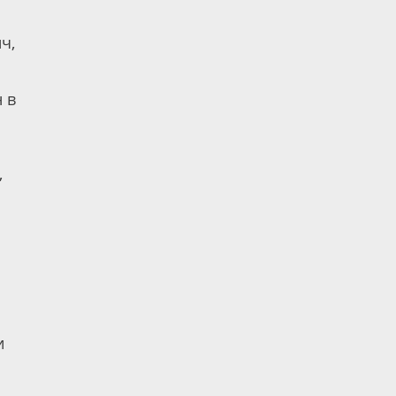
ч,
 в
,
и