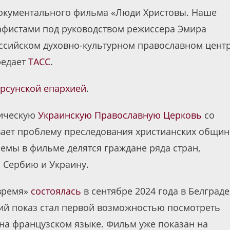
окументального фильма «Люди Христовы. Наше
афистами под руководством режиссера Эмира
Российском духовно-культурном православном цент
редает
ТАСС
.
рсунской епархией
.
ническую
Украинскую Православную Церковь
со
ивает проблему преследования христианских общин
емы в фильме делятся граждане ряда стран,
 Сербию и Украину.
время»
состоялась
в сентябре 2024 года в Белграде
ий показ стал первой возможностью посмотреть
 на французском языке. Фильм уже показан на