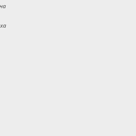
 на
рха