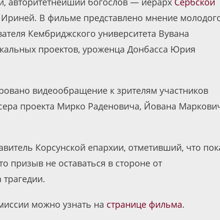
и, авторитетнейший богослов — иерарх
Сербской
 Ириней. В фильме представлено мнение молодог
ателя Кембриджского университета Вувана
кальных проектов, уроженца Донбасса Юрия
ровано видеообращение к зрителям участников
ера проекта Мирко Раденовича, Йована Маркович
авитель Корсунской епархии, отметивший, что пок
о призыв не оставаться в стороне от
 трагедии.
миссии можно узнать на
странице фильма
.